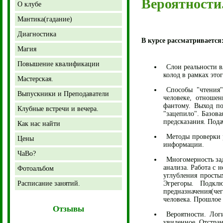
Вероятности
О клубе
Мантика(гадание)
Диагностика
В курсе рассматривается
Магия
Повышение квалификации
Слои реальности в
колод в рамках этог
Мастерская.
Способы "чтения"
Выпускники и Преподаватели
человеке, отноше
фантому. Выход п
Клубные встречи и вечера.
"зацепило". Базов
предсказания. Подач
Как нас найти
Методы проверки 
Цены
информации.
ЧаВо?
Многомерность зад
анализа. Работа с 
Фотоальбом
углубления просты
Расписание занятий.
Эгрегоры. Подкл
предназначения(че
человека. Прошлое 
Отзывы
Вероятности. Лог
увиденное. Отстран