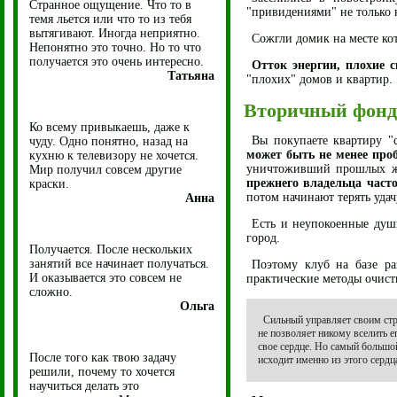
Странное ощущение. Что то в
"привидениями" не только 
темя льется или что то из тебя
вытягивают. Иногда неприятно.
Сожгли домик на месте ко
Непонятно это точно. Но то что
получается это очень интересно.
Отток энергии, плохие с
Татьяна
"плохих" домов и квартир.
Вторичный фонд 
Ко всему привыкаешь, даже к
Вы покупаете квартиру "
чуду. Одно понятно, назад на
может быть не менее про
кухню к телевизору не хочется.
уничтоживший прошлых 
Мир получил совсем другие
прежнего владельца часто
краски.
потом начинают терять удачу
Анна
Есть и неупокоенные душ
город.
Получается. После нескольких
занятий все начинает получаться.
Поэтому клуб на базе р
И оказывается это совсем не
практические методы очист
сложно.
Ольга
Сильный управляет своим ст
не позволяет никому вселить е
свое сердце. Но самый большо
После того как твою задачу
исходит именно из этого сердц
решили, почему то хочется
научиться делать это