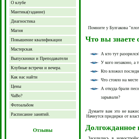
О клубе
Мантика(гадание)
Диагностика
Помните у Булгакова "плох
Магия
Что вы знаете 
Повышение квалификации
Мастерская.
А кто тут разорился
Выпускники и Преподаватели
У кого незаконо, а
Клубные встречи и вечера.
Кто вложил последн
Как нас найти
Что стояло на месте
Цены
А откуда брали пес
ЧаВо?
зарывали?
Фотоальбом
Думаете вам это не важн
Расписание занятий.
Начнутся придирки от влас
Долгожданное 
Отзывы
Заселились в новострой