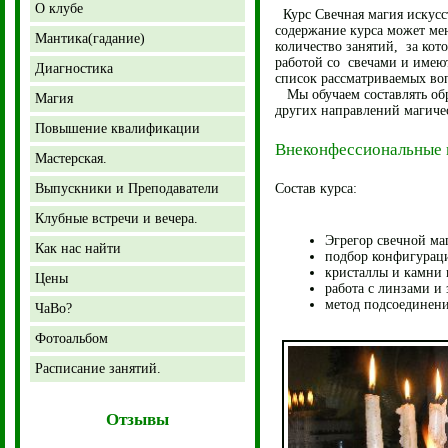
О клубе
Курс
Свечная магия искусс
содержание курса может мен
Мантика(гадание)
количество занятий, за кот
работой со свечами и имеют
Диагностика
список рассматриваемых воп
Мы обучаем составлять обр
Магия
других направлений магиче
Повышение квалификации
Внеко
нфессиональные 
Мастерская.
Выпускники и Преподаватели
Состав курса:
Клубные встречи и вечера.
Эгрегор свечной ма
Как нас найти
подбор конфигураци
кристаллы и камни 
Цены
работа с линзами и
метод подсоединени
ЧаВо?
Фотоальбом
Расписание занятий.
Отзывы