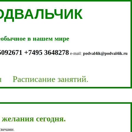
ПОДВАЛЬЧИК
необычное в нашем мире
5092671
+7
495 3648278
e-mail:
podval4ik@podval4ik.ru
ы
Расписание занятий.
 желания сегодня.
свечами.