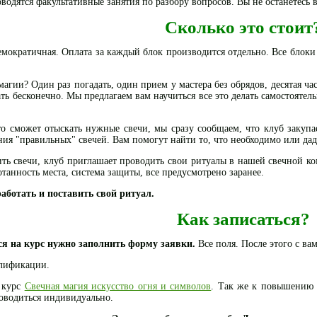
водятся факультативные занятия по разбору вопросов. Вы не останетесь в
Сколько это стоит
емократичная. Оплата за каждый блок производится отдельно. Все блоки
 магии? Один раз погадать, один прием у мастера без обрядов, десятая ча
ь бесконечно. Мы предлагаем вам научиться все это делать самостоятель
что сможет отыскать нужные свечи, мы сразу сообщаем, что клуб заку
ия "правильных" свечей. Вам помогут найти то, что необходимо или дад
ить свечи, клуб приглашает проводить свои ритуалы в нашей свечной ко
танность места, система защиты, все предусмотрено заранее.
аботать и поставить свой ритуал.
Как записаться?
ся на курс нужно заполнить форму заявки.
Все поля. После этого с ва
лификации.
н курс
Свечная магия искусство огня и символов
. Так же к повышению 
оводиться индивидуально.