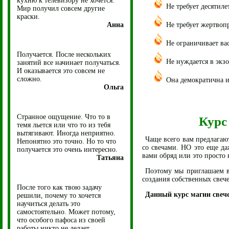
кухню к телевизору не хочется.
Не требует десятиле
Мир получил совсем другие
краски.
Анна
Не требует жертвоп
Не ограничивает ва
Получается. После нескольких
Не нуждается в экзо
занятий все начинает получаться.
И оказывается это совсем не
сложно.
Она демократична и
Ольга
Странное ощущение. Что то в
Курс
темя льется или что то из тебя
вытягивают. Иногда неприятно.
Чаще всего вам предлагаю
Непонятно это точно. Но то что
со свечами. НО это еще да
получается это очень интересно.
вами обряд или это просто
Татьяна
Поэтому мы приглашаем в
создания собственных свеч
После того как твою задачу
Данный курс магии свече
решили, почему то хочется
научиться делать это
самостоятельно. Может потому,
что особого пафоса из своей
работы никто не делает.