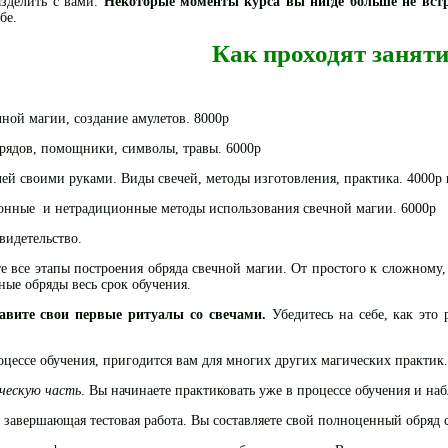
азделить с вами.
Некоторые моменты курса вы нигде больше не встр
бе.
Как проходят занят
чной магии, создание амулетов. 8000р
брядов, помощники, символы, травы. 6000р
чей своими руками. Виды свечей, методы изготовления, практика. 4000р 
онные и нетрадиционные методы использования свечной магии. 6000р
видетельство.
е все этапы построения обряда свечной магии. От простого к сложному, 
ные обряды весь срок обучения.
авите свои первые ритуалы со свечами.
Убедитесь на себе, как это 
оцессе обучения, пригодится вам для многих других магических практик.
ческую часть
. Вы начинаете практиковать уже в процессе обучения и наб
я завершающая тестовая работа. Вы составляете свой полноценный обряд 