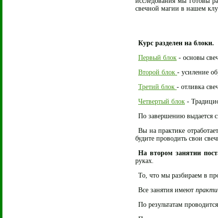
исследования мы готовы р
свечной магии в нашем клу
Курс разделен на блоки.
Первый блок
- основы све
Второй блок
- усиление о
Третий блок
- отливка све
Четвертый блок
- Традици
По завершению выдается с
Вы на практике отработает
будите проводить свои свеч
На втором занятии пост
руках.
То, что мы разбираем в пр
Все занятия имеют
практи
По результатам проводитс