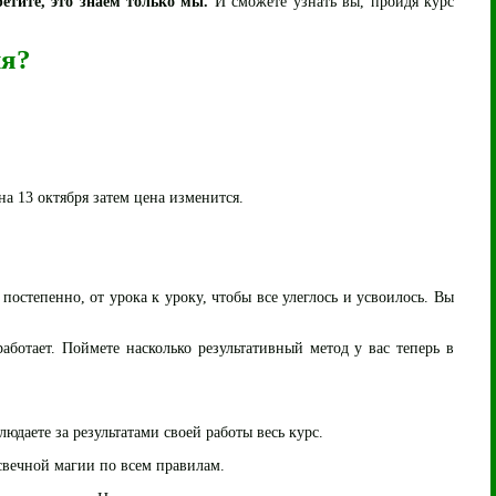
етите, это знаем только мы.
И сможете узнать вы, пройдя курс
ия?
на 13 октября затем цена изменится.
постепенно, от урока к уроку, чтобы все улеглось и усвоилось. Вы
работает. Поймете насколько результативный метод у вас теперь в
людаете за результатами своей работы весь курс.
свечной магии по всем правилам.