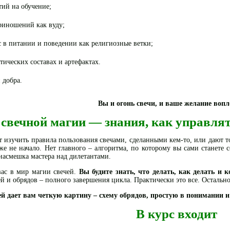
тий на обучение;
риношений как вуду;
с в питании и поведении как религиозные ветки;
тических составах и артефактах.
 добра.
Вы и огонь свечи, и ваше желание вопл
 свечной магии — знания, как управля
т изучить правила пользования свечами, сделанными кем-то, или дают т
же не начало. Нет главного – алгоритма, по которому вы сами станете 
 насмешка мастера над дилетантами.
ас в мир магии свечей.
Вы будите знать, что делать, как делать и к
ей и обрядов – полного завершения цикла. Практически это все. Остальн
й дает вам четкую картину – схему обрядов, простую в понимании и
В курс входит