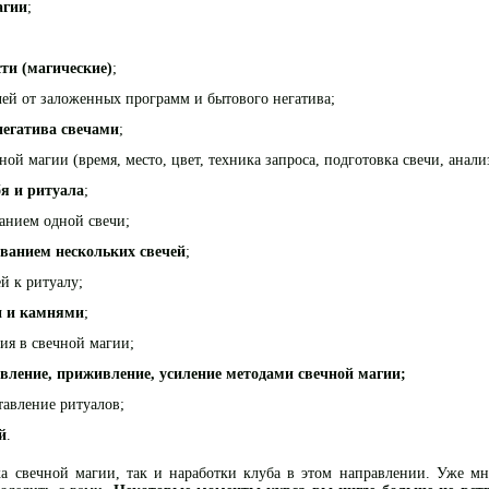
агии
;
ти (магические)
;
ей от заложенных программ и бытового негатива;
негатива свечами
;
ой магии (время, место, цвет, техника запроса, подготовка свечи, анали
я и ритуала
;
анием одной свечи;
ванием нескольких свечей
;
й к ритуалу;
и и камнями
;
ия в свечной магии;
вление, приживление, усиление методами свечной магии;
тавление ритуалов;
й
.
ка свечной магии, так и наработки клуба в этом направлении. Уже м