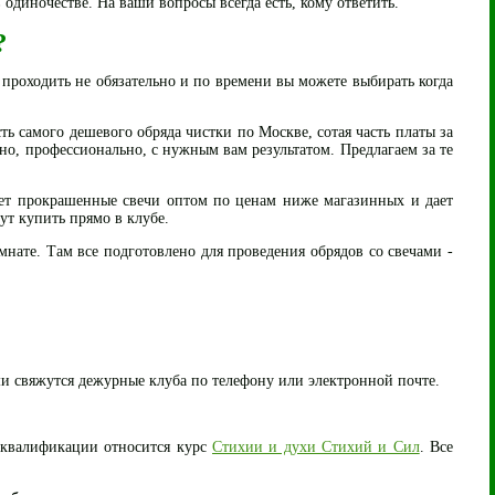
 одиночестве. На ваши вопросы всегда есть, кому ответить.
?
 проходить не обязательно и по времени вы можете выбирать когда
сть самого дешевого обряда чистки по Москве, сотая часть платы за
но, профессионально, с нужным вам результатом. Предлагаем за те
пает прокрашенные свечи оптом по ценам ниже магазинных и дает
ут купить прямо в клубе.
мнате. Там все подготовлено для проведения обрядов со свечами -
ми свяжутся дежурные клуба по телефону или электронной почте.
квалификации относится курс
Стихии и духи Стихий и Сил
. Все