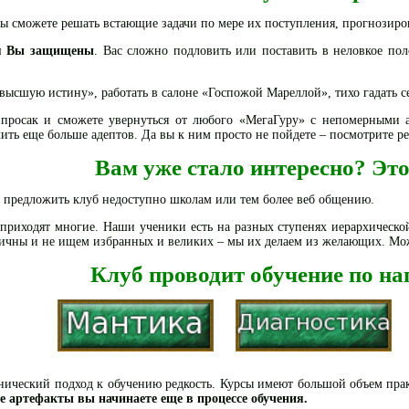
вы сможете решать встающие задачи по мере их поступления, прогнозиро
ия Вы защищены
. Вас сложно подловить или поставить в неловкое пол
высшую истину», работать в салоне «Госпожой Мареллой», тихо гадать с
впросак и сможете увернуться от любого «МегаГуру» с непомерными
ть еще больше адептов. Да вы к ним просто не пойдете – посмотрите рез
Вам уже стало интересно? Эт
т предложить клуб недоступно школам или тем более веб общению.
приходят многие. Наши ученики есть на разных ступенях иерархической
ичны и не ищем избранных и великих – мы их делаем из желающих. Можем
Клуб проводит обучение по н
нический подход к обучению редкость. Курсы имеют большой объем пра
ие артефакты вы начинаете еще в процессе обучения.