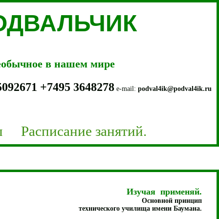
ПОДВАЛЬЧИК
необычное в нашем мире
5092671
+7
495 3648278
e-mail:
podval4ik@podval4ik.ru
ы
Расписание занятий.
Изучая применяй.
Основной принцип
технического училища имени Баумана.