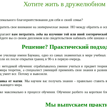
Хотите жить в дружелюбном 
имального благоприятствования для себя и своей семьи?
братить свое внимание на
эзотерические знания
. НО между обратить и ос
длагают
вам потратить
годы
на изучение той или иной эзотерическо
йдите вы со своим дипломом или свидетельством набивать себе шишки 
Решение? Практический подход
ое училище имени Баумана, одно из самых знаменитых в мире учебных з
ли их после открытия границ в 90-х в первую очередь.
й методикой обучения: отрабатывалось умение учиться и предмет теори
мира теоретик, а специалист умеющий применять свои знания и развива
ц умеет все. Потому и вывозили.
анка от магии
. Мы научим вас получать знания – правильно ставить 
ужающего мира.
е максимально в процессе обучения. Обучение разбито на короткие б
Мы выпускаем практи