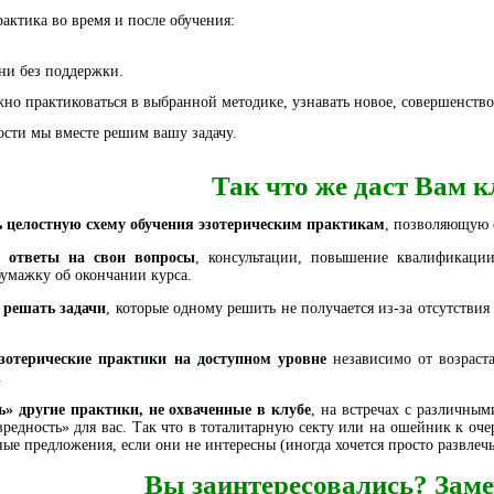
актика во время и после обучения:
дни без поддержки.
о практиковаться в выбранной методике, узнавать новое, совершенство
ости мы вместе решим вашу задачу.
Так что же даст Вам к
 целостную схему обучения эзотерическим практикам
, позволяющую 
ответы на свои вопросы
, консультации, повышение квалификации
бумажку об окончании курса.
 решать задачи
, которые одному решить не получается из-за отсутствия
эзотерические практики на доступном уровне
независимо от возраста
.
» другие практики, не охваченные в клубе
, на встречах с различным
редность» для вас. Так что в тоталитарную секту или на ошейник к оче
ные предложения, если они не интересны (иногда хочется просто развлечь
Вы заинтересовались? Заме