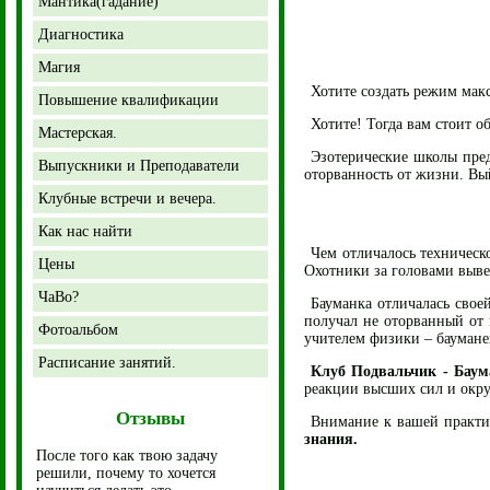
Мантика(гадание)
Диагностика
Магия
Хотите создать режим макс
Повышение квалификации
Хотите! Тогда вам стоит о
Мастерская.
Эзотерические школы пре
Выпускники и Преподаватели
оторванность от жизни. Вы
Клубные встречи и вечера.
Как нас найти
Чем отличалось техническ
Цены
Охотники за головами вывез
ЧаВо?
Бауманка отличалась свое
получал не оторванный от 
Фотоальбом
учителем физики – баумане
Расписание занятий.
Клуб Подвальчик - Баум
реакции высших сил и окр
Отзывы
Внимание к вашей практик
знания.
После того как твою задачу
решили, почему то хочется