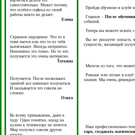
научиться делать это
самостоятельно. Может потому,
Пройдя обучение в клубе 
что особого пафоса из своей
работы никто не делает.
Главное -
После обучен
Елена
событий.
Теперь вы можете искать «
Странное ощущение. Что то в
Вы не рискуете попасть 
темя льется или что то из тебя
сущности, желающей получи
вытягивают. Иногда неприятно.
Непонятно это точно. Но то что
получается это очень интересно.
Татьяна
Многое из того, что може
Раньше или позже в клуб 
Получается. После нескольких
знания. Мы очень демократ
занятий все начинает получаться.
И оказывается это совсем не
сложно.
Ольга
Ко всему привыкаешь, даже к
чуду. Одно понятно, назад на
кухню к телевизору не хочется.
Наш профессионально-тех
Мир получил совсем другие
таро, создавать магическ
краски.