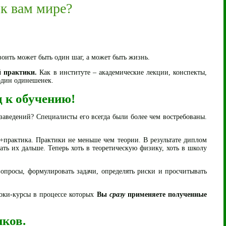
к вам мире?
воить может быть один шаг, а может быть жизнь.
й практики.
Как в институте – академические лекции, конспекты,
один одинешенек.
 к обучению!
аведений? Специалисты его всегда были более чем востребованы.
я+практика. Практики не меньше чем теории. В результате диплом
ть их дальше. Теперь хоть в теоретическую физику, хоть в школу
вопросы, формулировать задачи, определять риски и просчитывать
локи-курсы в процессе которых
Вы
сразу
применяете полученные
ков.