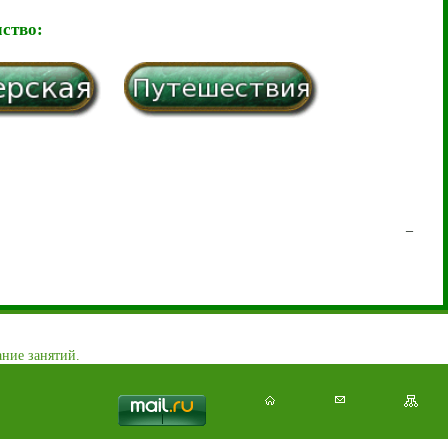
ство:
_
ние занятий.