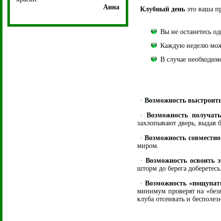
Анна
Клубный день
это ваша пр
Вы не останетесь о
Каждую неделю можн
В случае необходим
·
Возможность выстроить
·
Возможность получать
захлопывают дверь, выдав 
·
Возможность совместно
миром.
·
Возможность
освоить 
шторм до берега доберетесь
·
Возможность «пощупать
минимум проверят на «безв
клуба отсеивать и бесполез