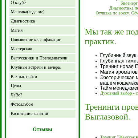
О клубе
Биоэнерг
Диагностика по
Мантика(гадание)
Отливка по воску. Об
Диагностика
Мы так же по
Магия
практик.
Повышение квалификации
Мастерская.
Глубинный звук
Выпускники и Преподаватели
Глубинная гимн
Тренинг новая Е
Клубные встречи и вечера.
Магия ароматов
Как нас найти
Эзотерическая 
вашем кошельке
Цены
Тайм менеджмент
Духовный выбор - с
ЧаВо?
Фотоальбом
Тренинги пров
Расписание занятий.
Выглазовой.
Отзывы
Тренинг "Женская 