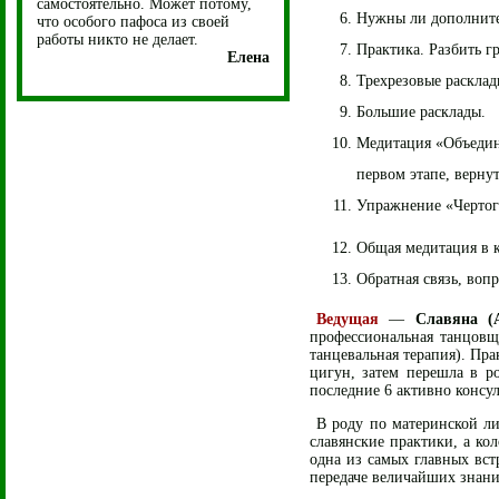
самостоятельно. Может потому,
Нужны ли дополнител
что особого пафоса из своей
работы никто не делает.
Практика. Разбить г
Елена
Трехрезовые расклад
Большие расклады.
Медитация «Объедине
первом этапе, вернут
Упражнение «Чертог
Общая медитация в к
Обратная связь, воп
Ведущая
—
Славяна (
профессиональная танцовщ
танцевальная терапия). Пр
цигун, затем перешла в р
последние 6 активно консул
В роду по материнской ли
славянские практики, а ко
одна из самых главных вст
передаче величайших знани