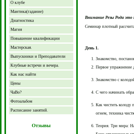
О клубе
Мантика(гадание)
Внимание Резы Рода это 
Диагностика
Семинар плотный рассчита
Магия
Повышение квалификации
Мастерская.
День 1.
Выпускники и Преподаватели
Знакомство, постано
Клубные встречи и вечера.
Первое упражнение д
Как нас найти
Знакомство с колодо
Цены
ЧаВо?
С чего начинать обр
Фотоальбом
Как чистить колоду п
Расписание занятий.
огнем, техника чист
Отзывы
Теория. Три мира: На