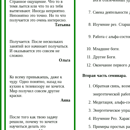
Боги отвлеченных у
Странное ощущение. Что то в
темя льется или что то из тебя
вытягивают. Иногда неприятно.
Смена деятельности 
Непонятно это точно. Но то что
получается это очень интересно.
Изучение рез. Старши
Татьяна
Работа с альфа-сост
Получается. После нескольких
занятий все начинает получаться.
Младшие боги.
И оказывается это совсем не
сложно.
Другие Боги.
Ольга
Окончание первого 
Вторая часть семинара.
Ко всему привыкаешь, даже к
чуду. Одно понятно, назад на
Обратная связь, во
кухню к телевизору не хочется.
Мир получил совсем другие
энергетической рабо
краски.
Анна
Медитация, альфа-со
Энергетическое упр
После того как твою задачу
Изучение Рез. Харак
решили, почему то хочется
научиться делать это
Примеры простых рас