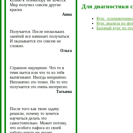
кухню к телевизору не хочется.
Мир получил совсем другие
Для диагностики 
краски.
Анна
Курс психомоторно
Курс анализа по фот
Базовый курс по ос
Получается. После нескольких
занятий все начинает получаться.
И оказывается это совсем не
сложно.
Ольга
Странное ощущение. Что то в
темя льется или что то из тебя
вытягивают. Иногда неприятно.
Непонятно это точно. Но то что
получается это очень интересно.
Татьяна
После того как твою задачу
решили, почему то хочется
научиться делать это
самостоятельно. Может потому,
что особого пафоса из своей
работы никто не делает.