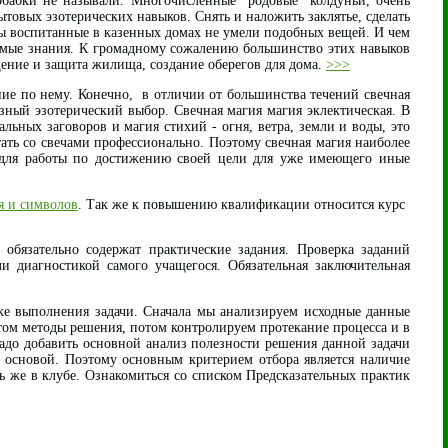
обабки не называли. Многочисленные "родовые" колдуньи, очень
товых эзотерических навыков. Снять и наложить заклятье, сделать
роты воспитанные в казенных домах не умели подобных вещей. И чем
емые знания. К громадному сожалению большинство этих навыков
ищение и защита жилища, создание оберегов для дома.
>>>
ние по нему. Конечно, в отличии от большинства течений свечная
ьезный эзотерический выбор. Свечная магия магия эклектическая. В
льных заговоров и магия стихий - огня, ветра, земли и воды, это
тать со свечами профессионально. Поэтому свечная магия наиболее
и для работы по достижению своей цели для уже имеющего иные
я и символов
. Так же к повышению квалификации относится курс
бязательно содержат практические задания. Проверка заданий
и диагностикой самого учащегося. Обязательная заключительная
ке выполнения задачи. Сначала мы анализируем исходные данные
том методы решения, потом контролируем протекание процесса и в
надо добавить основной анализ полезности решения данной задачи
ой основой. Поэтому основным критерием отбора является наличие
ь же в клубе. Ознакомиться со списком Предсказательных практик