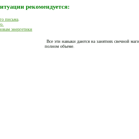
ситуации рекомендуется:
го письма
.
о.
новам энергетики
Все эти навыки даются на занятиях свечной маги
полном объеме.