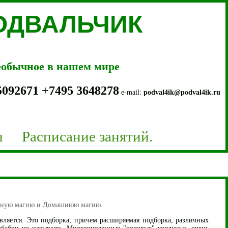
ПОДВАЛЬЧИК
необычное в нашем мире
5092671
+7
495 3648278
e-mail:
podval4ik@podval4ik.ru
ы
Расписание занятий.
вечную магию и Домашнюю магию.
вляется. Это подборка, причем расширяемая подборка, различных