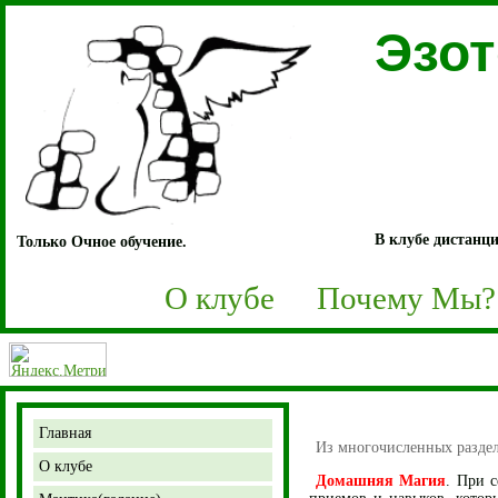
Эзо
В клубе дистанци
Только Очное обучение.
О клубе
Почему Мы?
Главная
Из многочисленных разде
О клубе
Домашняя Магия
. При 