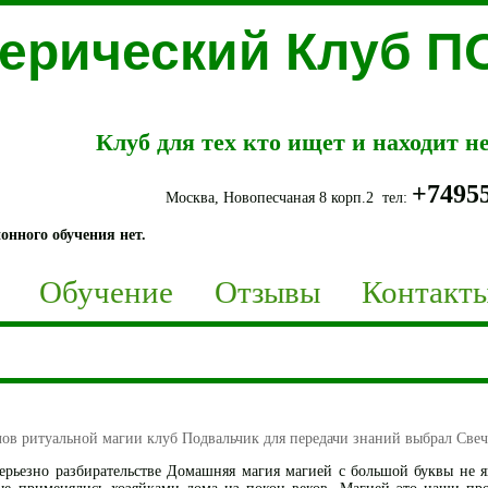
терический Клуб 
Клуб для тех кто ищет и находит 
+7495
Москва, Новопесчаная 8 корп.2 тел:
онного обучения нет.
Обучение
Отзывы
Контакт
лов ритуальной магии клуб Подвальчик для передачи знаний выбрал С
серьезно разбирательстве Домашняя магия магией с большой буквы не я