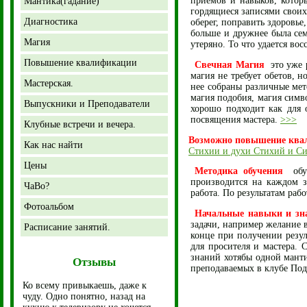
приемов и навыков, котор
Мантика(гадание)
гордящиеся записями своих
Диагностика
оберег, поправить здоровье
больше и дружнее была се
Магия
утеряно. То что удается во
Повышение квалификации
Свечная Магия
это уже р
магия не требует обетов, н
Мастерская.
нее собраны различные мет
магия подобия, магия симв
Выпускники и Преподаватели
хорошо подходит как для 
посвящения мастера.
>>>
Клубные встречи и вечера.
Возможно повышение ква
Как нас найти
Стихии и духи Стихий и С
Цены
Методика обучения
обуче
производится на каждом з
ЧаВо?
работа. По результатам раб
Фотоальбом
Начальные навыки и зн
задачи, например желание 
Расписание занятий.
конце при получении резул
для просителя и мастера. 
знаний хотябы одной манти
Отзывы
преподаваемых в клубе Под
Ко всему привыкаешь, даже к
чуду. Одно понятно, назад на