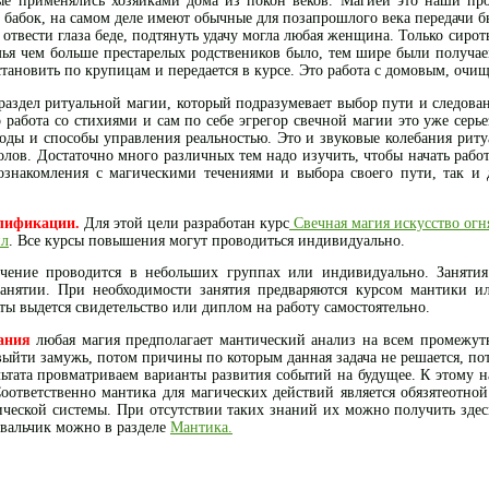
ые применялись хозяйками дома из покон веков. Магией это наши пр
 бабок, на самом деле имеют обычные для позапрошлого века передачи бы
, отвести глаза беде, подтянуть удачу могла любая женщина. Только си
мья чем больше престарелых родствеников было, тем шире были получа
сстановить по крупицам и передается в курсе. Это работа с домовым, оч
аздел ритуальной магии, который подразумевает выбор пути и следова
о работа со стихиями и сам по себе эгрегор свечной магии это уже сер
оды и способы управления реальностью. Это и звуковые колебания ритуа
олов. Достаточно много различных тем надо изучить, чтобы начать рабо
ознакомления с магическими течениями и выбора своего пути, так 
лификации.
Для этой цели разработан курс
Свечная магия искусство огн
ил
. Все курсы повышения могут проводиться индивидуально.
ние проводится в небольших группах или индивидуально. Занятия о
анятии. При необходимости занятия предваряются курсом мантики ил
оты выдется свидетельство или диплом на работу самостоятельно.
ания
любая магия предполагает мантический анализ на всем промежут
выйти замужь, потом причины по которым данная задача не решается, по
ьтата провматриваем варианты развития событий на будущее. К этому 
Соответственно мантика для магических действий является обязятеотн
ческой системы. При отсутствии таких знаний их можно получить здес
вальчик можно в разделе
Мантика.